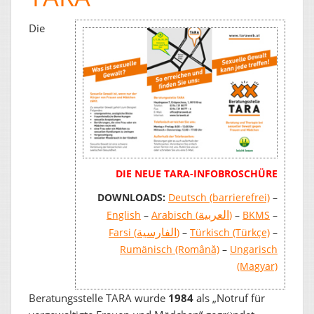
Die
DIE NEUE TARA-INFOBROSCHÜRE
DOWNLOADS:
Deutsch (barrierefrei)
–
العربية
English
–
Arabisch (
)
–
BKMS
–
الفارسية
Farsi (
)
–
Türkisch (Türkçe)
–
Rumänisch (Română)
–
Ungarisch
(Magyar)
Beratungsstelle TARA wurde
1984
als „Notruf für